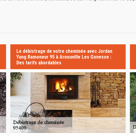
Le débistrage de votre cheminée avec Jordan
Yung Ramoneur 95 à Arnouville Les Gonesse :
Des tarifs abordables