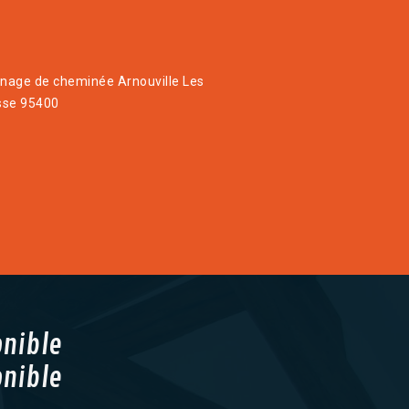
age de cheminée Arnouville Les
sse 95400
onible
onible