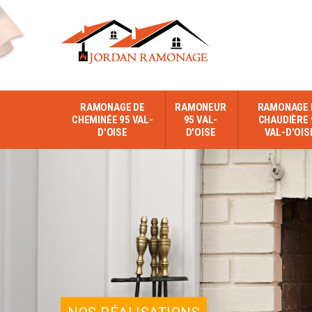
RAMONAGE DE
RAMONEUR
RAMONAGE 
CHEMINÉE 95 VAL-
95 VAL-
CHAUDIÈRE 
D'OISE
D'OISE
VAL-D'OIS