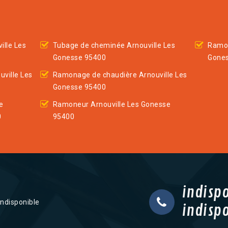
ille Les
Tubage de cheminée Arnouville Les
Ramon
Gonesse 95400
Gone
ville Les
Ramonage de chaudière Arnouville Les
Gonesse 95400
e
Ramoneur Arnouville Les Gonesse
0
95400
indisp
indisponible
indisp