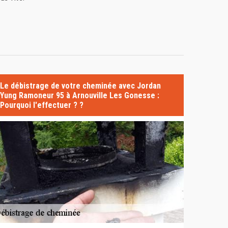
Le débistrage de votre cheminée avec Jordan
Yung Ramoneur 95 à Arnouville Les Gonesse :
Pourquoi l'effectuer ? ?