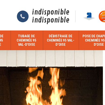
indisponible
indisponible
DE
TUBAGE DE
DÉBISTRAGE DE
POSE DE CHAP
95
CHEMINÉE 95
CHEMINÉE 95 VAL-
CHEMINÉE 95
E
VAL-D'OISE
D'OISE
D'OISE