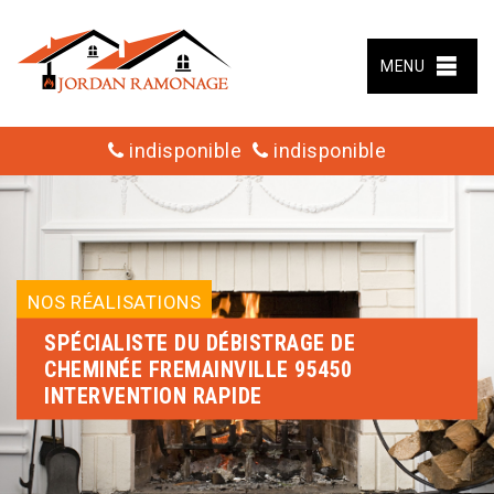
MENU
indisponible
indisponible
NOS RÉALISATIONS
SPÉCIALISTE DU DÉBISTRAGE DE
CHEMINÉE FREMAINVILLE 95450
INTERVENTION RAPIDE