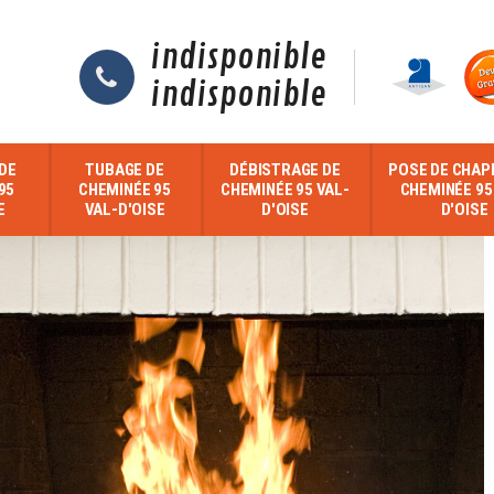
indisponible
indisponible
DE
TUBAGE DE
DÉBISTRAGE DE
POSE DE CHAP
95
CHEMINÉE 95
CHEMINÉE 95 VAL-
CHEMINÉE 95
E
VAL-D'OISE
D'OISE
D'OISE