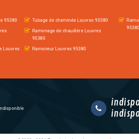
es 95380
Tubage de cheminée Louvres 95380
Ramon
9538
res
Ramonage de chaudière Louvres
95380
e Louvres
Ramoneur Louvres 95380
indisp
indisponible
indisp