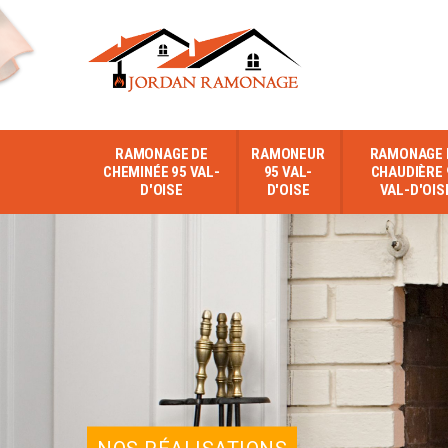
RAMONAGE DE
RAMONEUR
RAMONAGE 
CHEMINÉE 95 VAL-
95 VAL-
CHAUDIÈRE 
D'OISE
D'OISE
VAL-D'OIS