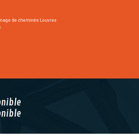
age de cheminée Louvres
0
onible
onible