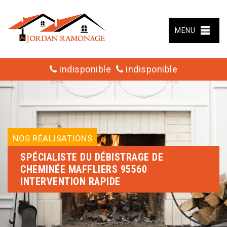
MENU
indisponible
indisponible
NOS RÉALISATIONS
SPÉCIALISTE DU DÉBISTRAGE DE
CHEMINÉE MAFFLIERS 95560
INTERVENTION RAPIDE