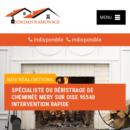
MENU
indisponible
indisponible
NOS RÉALISATIONS
SPÉCIALISTE DU DÉBISTRAGE DE
CHEMINÉE MERY SUR OISE 95540
INTERVENTION RAPIDE