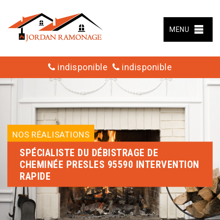
MENU
indisponible
indisponible
NOS RÉALISATIONS
SPÉCIALISTE DU DÉBISTRAGE DE
CHEMINÉE PRESLES 95590 INTERVENTION
RAPIDE