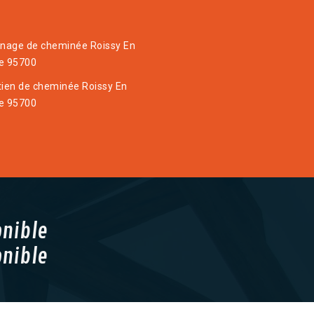
age de cheminée Roissy En
e 95700
tien de cheminée Roissy En
e 95700
onible
onible