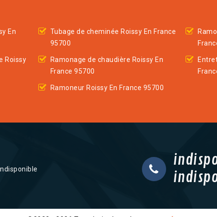
sy En
Tubage de cheminée Roissy En France
Ramon
95700
Franc
e Roissy
Ramonage de chaudière Roissy En
Entre
France 95700
Franc
Ramoneur Roissy En France 95700
indisp
indisponible
indisp