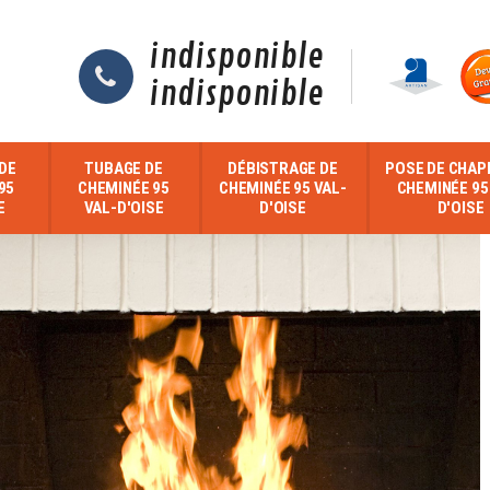
indisponible
indisponible
DE
TUBAGE DE
DÉBISTRAGE DE
POSE DE CHAP
95
CHEMINÉE 95
CHEMINÉE 95 VAL-
CHEMINÉE 95
E
VAL-D'OISE
D'OISE
D'OISE