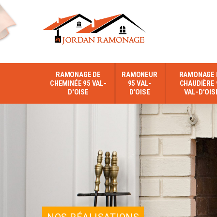
RAMONAGE DE
RAMONEUR
RAMONAGE 
CHEMINÉE 95 VAL-
95 VAL-
CHAUDIÈRE 
D'OISE
D'OISE
VAL-D'OIS