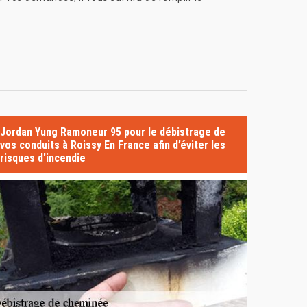
Jordan Yung Ramoneur 95 pour le débistrage de
vos conduits à Roissy En France afin d’éviter les
risques d'incendie