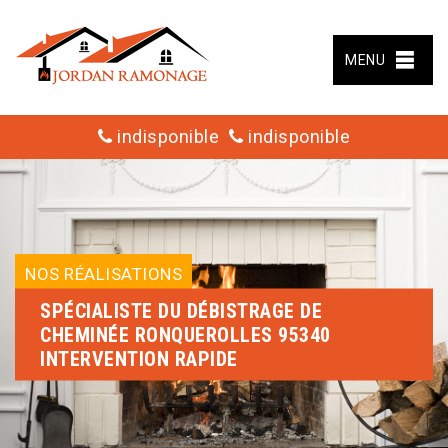
MENU
indisponible
indisponible
NOS RÉALISATIONS
SPÉCIALISTE DU DÉBISTRAGE DE
CHEMINÉE RONQUEROLLES 95340
INTERVENTION RAPIDE