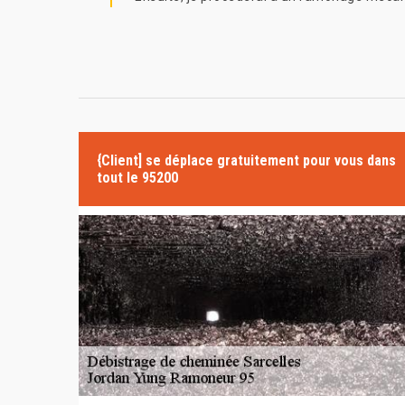
{Client] se déplace gratuitement pour vous dans
tout le 95200