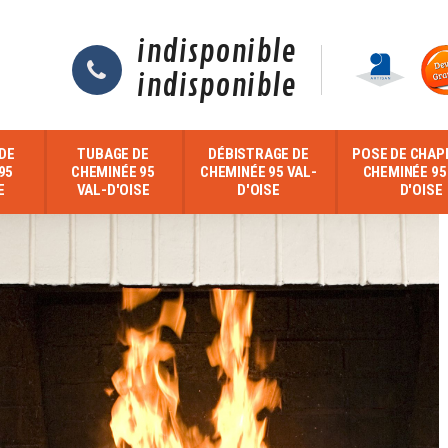
indisponible
indisponible
DE
TUBAGE DE
DÉBISTRAGE DE
POSE DE CHAP
95
CHEMINÉE 95
CHEMINÉE 95 VAL-
CHEMINÉE 95
E
VAL-D'OISE
D'OISE
D'OISE