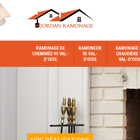
RAMONAGE DE
RAMONEUR
RAMONAGE 
CHEMINÉE 95 VAL-
95 VAL-
CHAUDIÈRE 
D'OISE
D'OISE
VAL-D'OIS