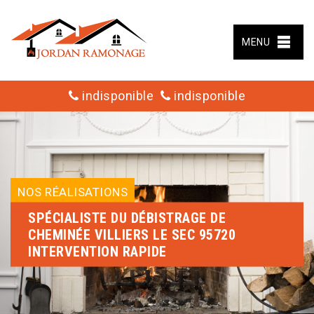
MENU
indisponible
indisponible
NOS RÉALISATIONS
SPÉCIALISTE DU DÉBISTRAGE DE
CHEMINÉE VILLIERS LE SEC 95720
INTERVENTION RAPIDE