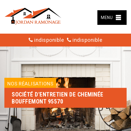
MENU
indisponible
indisponible
NOS RÉALISATIONS
SOCIÉTÉ D'ENTRETIEN DE CHEMINÉE
BOUFFEMONT 95570