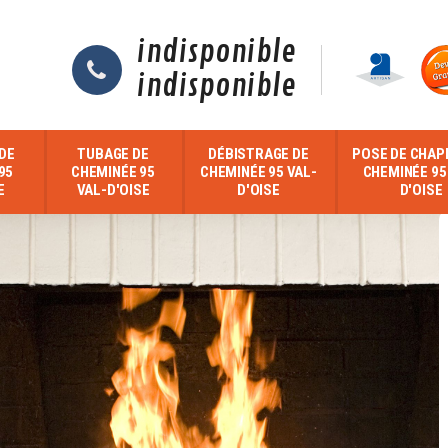
indisponible
indisponible
DE
TUBAGE DE
DÉBISTRAGE DE
POSE DE CHAP
95
CHEMINÉE 95
CHEMINÉE 95 VAL-
CHEMINÉE 95
E
VAL-D'OISE
D'OISE
D'OISE