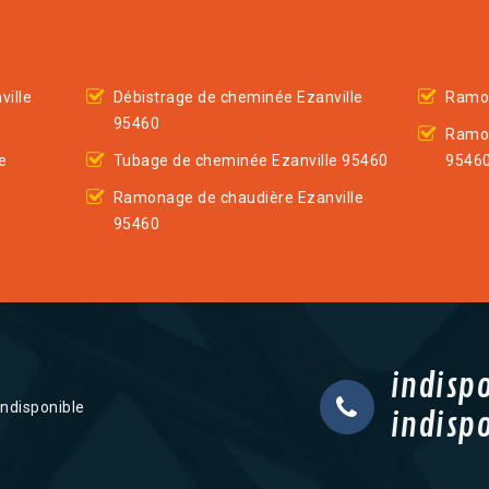
ville
Débistrage de cheminée Ezanville
Ramon
95460
Ramon
e
Tubage de cheminée Ezanville 95460
9546
Ramonage de chaudière Ezanville
95460
indisp
indisponible
indisp