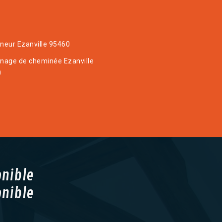
eur Ezanville 95460
age de cheminée Ezanville
0
onible
onible