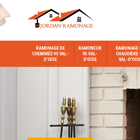
RAMONAGE DE
RAMONEUR
RAMONAGE 
CHEMINÉE 95 VAL-
95 VAL-
CHAUDIÈRE 
D'OISE
D'OISE
VAL-D'OIS