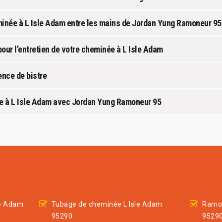
eminée à L Isle Adam entre les mains de Jordan Yung Ramoneur 95
r l’entretien de votre cheminée à L Isle Adam
ence de bistre
née à L Isle Adam avec Jordan Yung Ramoneur 95
le Adam
Tubage de cheminée L Isle Adam
Ramon
95290
9529