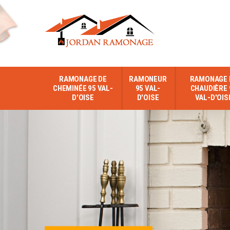
RAMONAGE DE
RAMONEUR
RAMONAGE 
CHEMINÉE 95 VAL-
95 VAL-
CHAUDIÈRE 
D'OISE
D'OISE
VAL-D'OIS