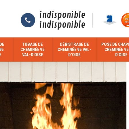
indisponible
indisponible
DE
TUBAGE DE
DÉBISTRAGE DE
POSE DE CHAP
95
CHEMINÉE 95
CHEMINÉE 95 VAL-
CHEMINÉE 95
E
VAL-D'OISE
D'OISE
D'OISE