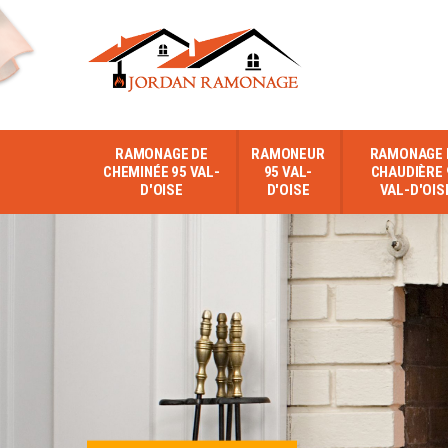
RAMONAGE DE
RAMONEUR
RAMONAGE 
CHEMINÉE 95 VAL-
95 VAL-
CHAUDIÈRE 
D'OISE
D'OISE
VAL-D'OIS