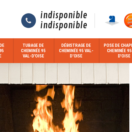
indisponible
indisponible
DE
TUBAGE DE
DÉBISTRAGE DE
POSE DE CHAP
95
CHEMINÉE 95
CHEMINÉE 95 VAL-
CHEMINÉE 95
E
VAL-D'OISE
D'OISE
D'OISE