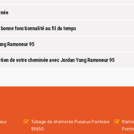
inée
a bonne fonctionnalité au fil du temps
Yung Ramoneur 95
tretien de votre cheminée avec Jordan Yung Ramoneur 95
eux
Tubage de cheminée Puiseux Pontoise
Ramon
95650
Ponto