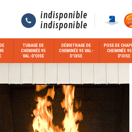
indisponible
indisponible
DE
TUBAGE DE
DÉBISTRAGE DE
POSE DE CHAP
95
CHEMINÉE 95
CHEMINÉE 95 VAL-
CHEMINÉE 95
E
VAL-D'OISE
D'OISE
D'OISE