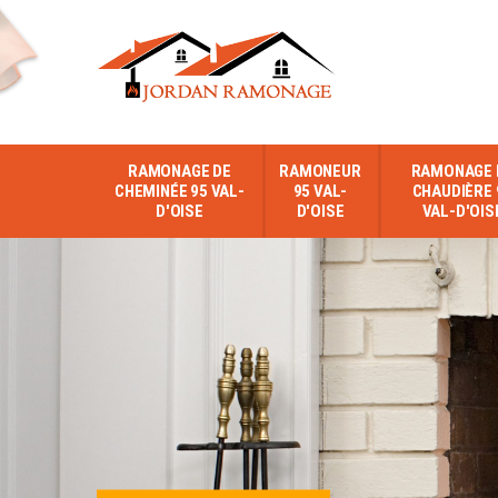
RAMONAGE DE
RAMONEUR
RAMONAGE 
CHEMINÉE 95 VAL-
95 VAL-
CHAUDIÈRE 
D'OISE
D'OISE
VAL-D'OIS