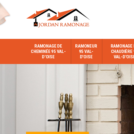
RAMONAGE DE
RAMONEUR
RAMONAGE 
CHEMINÉE 95 VAL-
95 VAL-
CHAUDIÈRE 
D'OISE
D'OISE
VAL-D'OIS