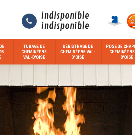
indisponible
indisponible
DE
TUBAGE DE
DÉBISTRAGE DE
POSE DE CHAP
95
CHEMINÉE 95
CHEMINÉE 95 VAL-
CHEMINÉE 95
E
VAL-D'OISE
D'OISE
D'OISE