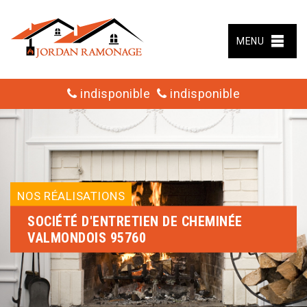
MENU
indisponible
indisponible
NOS RÉALISATIONS
SOCIÉTÉ D'ENTRETIEN DE CHEMINÉE
VALMONDOIS 95760