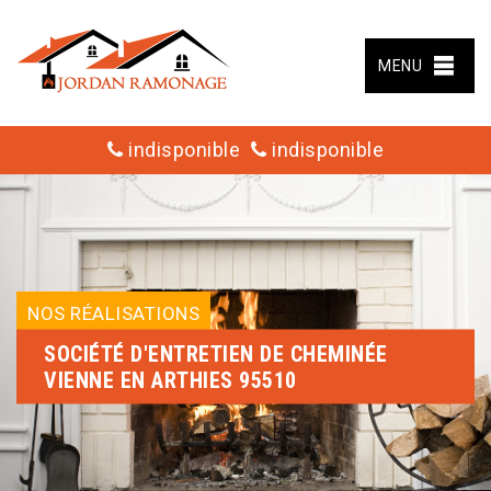
MENU
indisponible
indisponible
NOS RÉALISATIONS
SOCIÉTÉ D'ENTRETIEN DE CHEMINÉE
VIENNE EN ARTHIES 95510