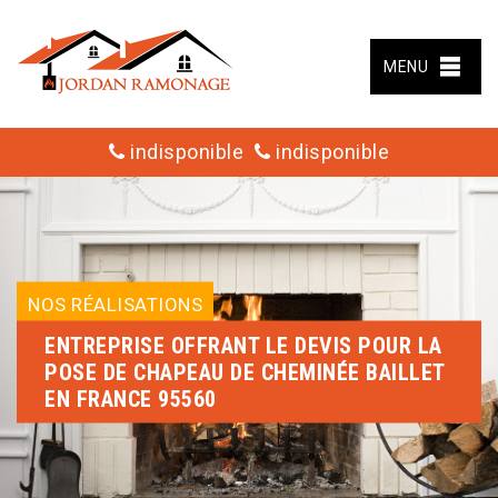
MENU
indisponible
indisponible
NOS RÉALISATIONS
ENTREPRISE OFFRANT LE DEVIS POUR LA
POSE DE CHAPEAU DE CHEMINÉE BAILLET
EN FRANCE 95560