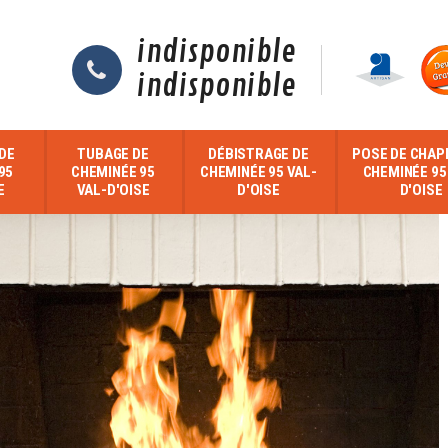
indisponible
indisponible
DE
TUBAGE DE
DÉBISTRAGE DE
POSE DE CHAP
95
CHEMINÉE 95
CHEMINÉE 95 VAL-
CHEMINÉE 95
E
VAL-D'OISE
D'OISE
D'OISE