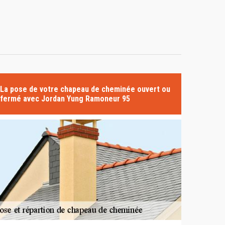
La pose de votre chapeau de cheminée ouvert ou
fermé avec Jordan Yung Ramoneur 95