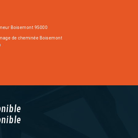
neur Boisemont 95000
nage de cheminée Boisemont
0
onible
onible