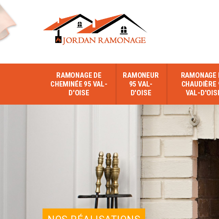
RAMONAGE DE
RAMONEUR
RAMONAGE 
CHEMINÉE 95 VAL-
95 VAL-
CHAUDIÈRE 
D'OISE
D'OISE
VAL-D'OIS