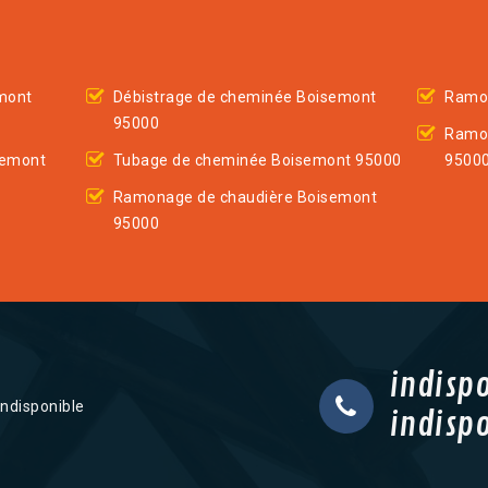
mont
Débistrage de cheminée Boisemont
Ramo
95000
Ramo
semont
Tubage de cheminée Boisemont 95000
9500
Ramonage de chaudière Boisemont
95000
indisp
indisponible
indisp