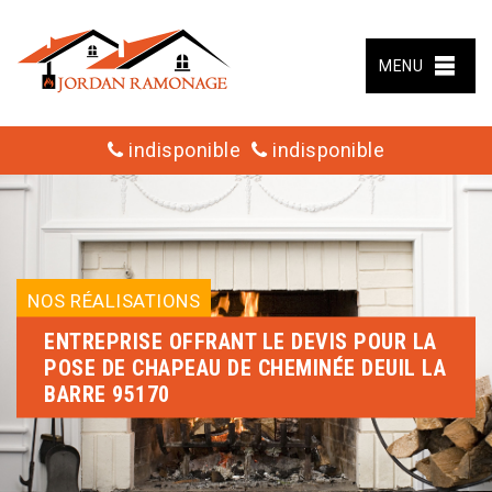
MENU
indisponible
indisponible
NOS RÉALISATIONS
ENTREPRISE OFFRANT LE DEVIS POUR LA
POSE DE CHAPEAU DE CHEMINÉE DEUIL LA
BARRE 95170