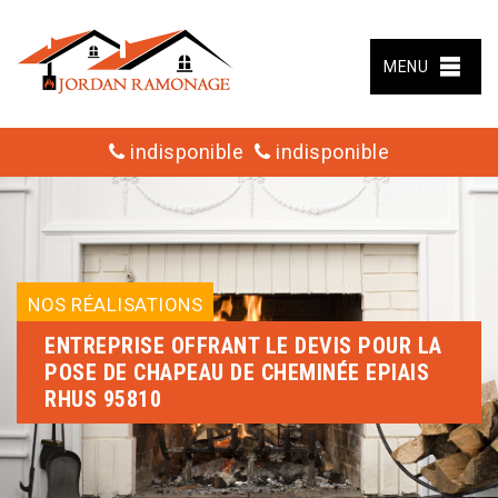
MENU
indisponible
indisponible
NOS RÉALISATIONS
ENTREPRISE OFFRANT LE DEVIS POUR LA
POSE DE CHAPEAU DE CHEMINÉE EPIAIS
RHUS 95810