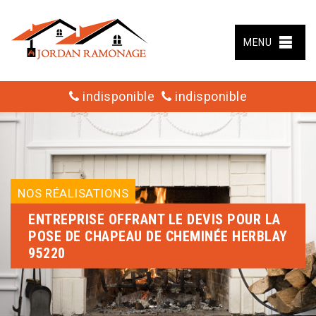
MENU
indisponible
indisponible
NOS RÉALISATIONS
ENTREPRISE OFFRANT LE DEVIS POUR LA
POSE DE CHAPEAU DE CHEMINÉE HERBLAY
95220