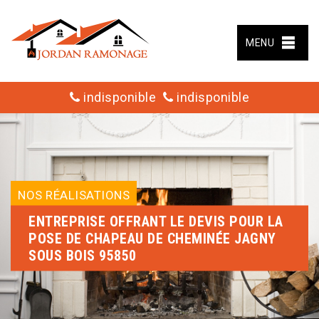
MENU
indisponible
indisponible
NOS RÉALISATIONS
ENTREPRISE OFFRANT LE DEVIS POUR LA
POSE DE CHAPEAU DE CHEMINÉE JAGNY
SOUS BOIS 95850