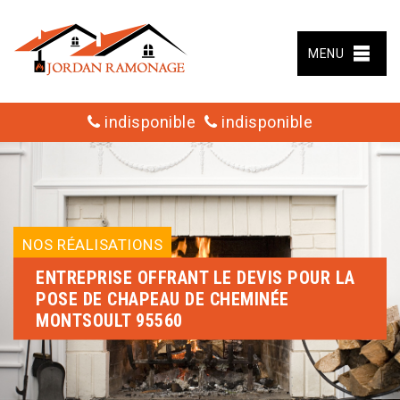
MENU
indisponible
indisponible
NOS RÉALISATIONS
ENTREPRISE OFFRANT LE DEVIS POUR LA
POSE DE CHAPEAU DE CHEMINÉE
MONTSOULT 95560