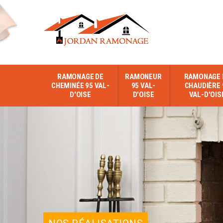
RAMONAGE DE
RAMONEUR
RAMONAGE 
CHEMINÉE 95 VAL-
95 VAL-
CHAUDIÈRE 
D'OISE
D'OISE
VAL-D'OIS