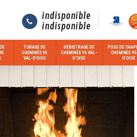
indisponible
indisponible
DE
TUBAGE DE
DÉBISTRAGE DE
POSE DE CHAP
95
CHEMINÉE 95
CHEMINÉE 95 VAL-
CHEMINÉE 95
E
VAL-D'OISE
D'OISE
D'OISE