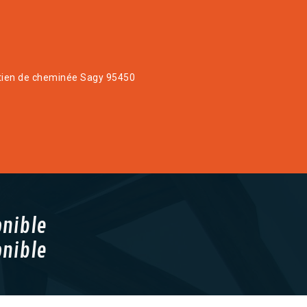
tien de cheminée Sagy 95450
onible
onible