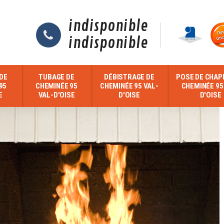
indisponible
indisponible
DE
TUBAGE DE
DÉBISTRAGE DE
POSE DE CHAP
95
CHEMINÉE 95
CHEMINÉE 95 VAL-
CHEMINÉE 95
E
VAL-D'OISE
D'OISE
D'OISE