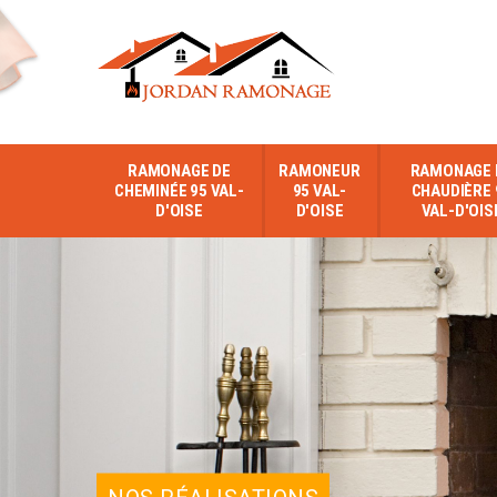
RAMONAGE DE
RAMONEUR
RAMONAGE 
CHEMINÉE 95 VAL-
95 VAL-
CHAUDIÈRE 
D'OISE
D'OISE
VAL-D'OIS