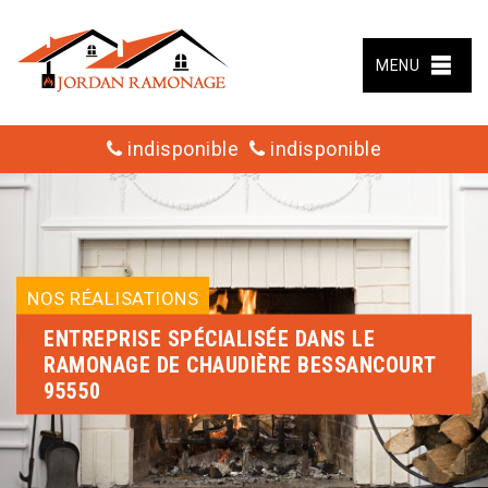
MENU
indisponible
indisponible
NOS RÉALISATIONS
ENTREPRISE SPÉCIALISÉE DANS LE
RAMONAGE DE CHAUDIÈRE BESSANCOURT
95550