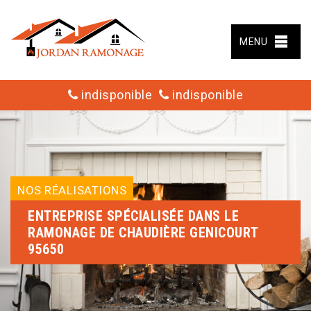
MENU
indisponible
indisponible
NOS RÉALISATIONS
ENTREPRISE SPÉCIALISÉE DANS LE
RAMONAGE DE CHAUDIÈRE GENICOURT
95650