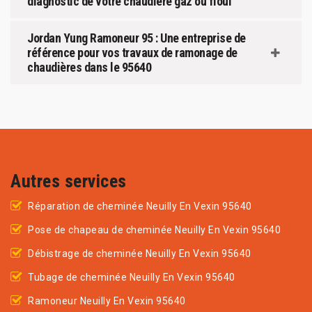
diagnostic de votre chaudière gaz ou fioul
Jordan Yung Ramoneur 95 : Une entreprise de
référence pour vos travaux de ramonage de
chaudières dans le 95640
Autres services
Réparation de cheminée Neuilly En Vexin 95640
Pose de chapeau de cheminée Neuilly En Vexin 95640
Débistrage de cheminée Neuilly En Vexin 95640
Tubage de cheminée Neuilly En Vexin 95640
Ramoneur Neuilly En Vexin 95640