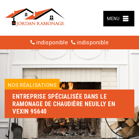
MENU
indisponible
indisponible
NOS RÉALISATIONS
ENTREPRISE SPÉCIALISÉE DANS LE
RAMONAGE DE CHAUDIÈRE NEUILLY EN
VEXIN 95640