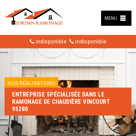
MENU
indisponible
indisponible
NOS RÉALISATIONS
ENTREPRISE SPÉCIALISÉE DANS LE
RAMONAGE DE CHAUDIÈRE VINCOURT
95280