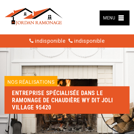
MENU
indisponible
indisponible
NOS RÉALISATIONS
ENTREPRISE SPÉCIALISÉE DANS LE
RAMONAGE DE CHAUDIÈRE WY DIT JOLI
VILLAGE 95420