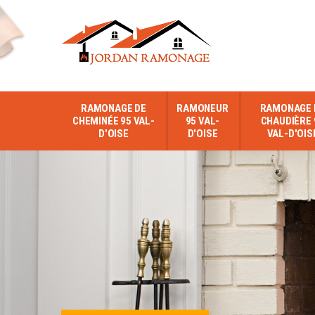
RAMONAGE DE
RAMONEUR
RAMONAGE 
CHEMINÉE 95 VAL-
95 VAL-
CHAUDIÈRE 
D'OISE
D'OISE
VAL-D'OIS