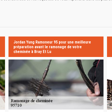
Jordan Yung Ramoneur 95 pour une meilleure
préparation avant le ramonage de votre
cheminée à Bray Et Lu