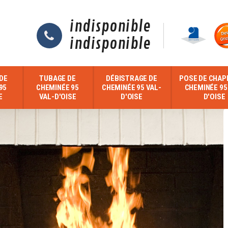
indisponible
indisponible
DE
TUBAGE DE
DÉBISTRAGE DE
POSE DE CHAP
95
CHEMINÉE 95
CHEMINÉE 95 VAL-
CHEMINÉE 95
E
VAL-D'OISE
D'OISE
D'OISE