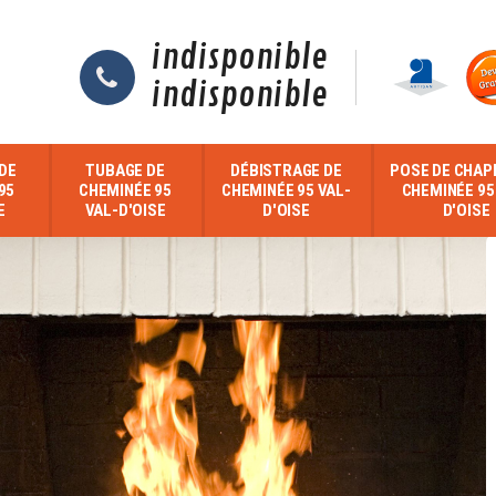
indisponible
indisponible
DE
TUBAGE DE
DÉBISTRAGE DE
POSE DE CHAP
95
CHEMINÉE 95
CHEMINÉE 95 VAL-
CHEMINÉE 95
E
VAL-D'OISE
D'OISE
D'OISE