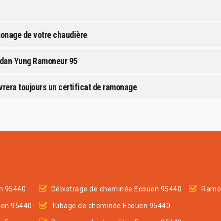
onage de votre chaudière
rdan Yung Ramoneur 95
rera toujours un certificat de ramonage
n 95440
Débistrage de cheminée Ecouen 95440
Ramo
uen 95440
Tubage de cheminée Ecouen 95440