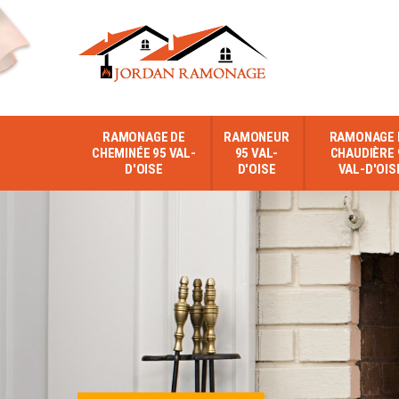
RAMONAGE DE
RAMONEUR
RAMONAGE 
CHEMINÉE 95 VAL-
95 VAL-
CHAUDIÈRE 
D'OISE
D'OISE
VAL-D'OIS