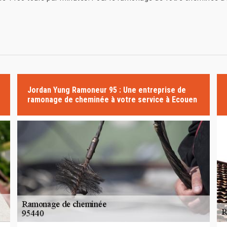
Jordan Yung Ramoneur 95 : Une entreprise de
ramonage de cheminée à votre service à Ecouen