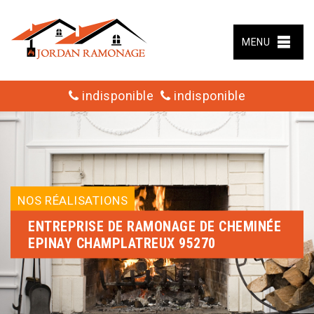
MENU
indisponible
indisponible
NOS RÉALISATIONS
ENTREPRISE DE RAMONAGE DE CHEMINÉE
EPINAY CHAMPLATREUX 95270