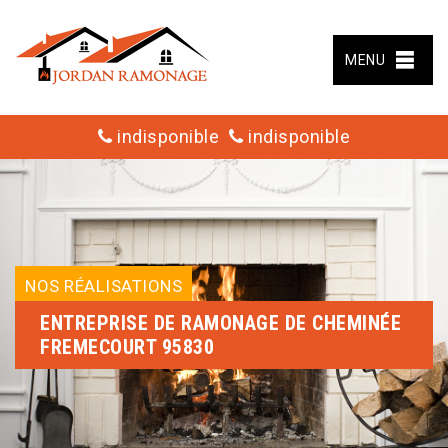
MENU
indisponible
indisponible
NOS RÉALISATIONS
ENTREPRISE DE RAMONAGE DE CHEMINÉE
FREMECOURT 95830