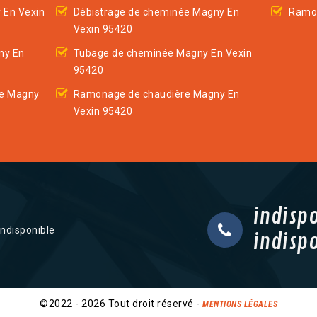
 En Vexin
Débistrage de cheminée Magny En
Ramon
Vexin 95420
ny En
Tubage de cheminée Magny En Vexin
95420
ée Magny
Ramonage de chaudière Magny En
Vexin 95420
indisp
indisponible
indisp
©2022 - 2026 Tout droit réservé -
MENTIONS LÉGALES