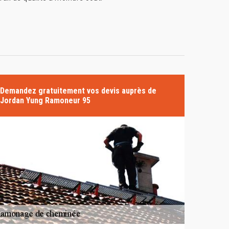
Demandez gratuitement vos devis auprès de
Jordan Yung Ramoneur 95