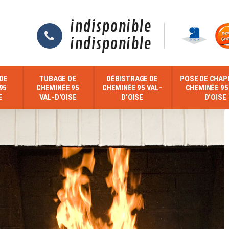
indisponible
indisponible
DE
TUBAGE DE
DÉBISTRAGE DE
POSE DE CHAP
95
CHEMINÉE 95
CHEMINÉE 95 VAL-
CHEMINÉE 95
E
VAL-D'OISE
D'OISE
D'OISE