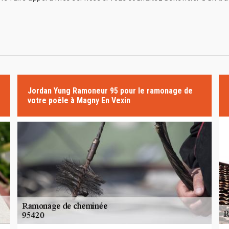
Jordan Yung Ramoneur 95 pour le ramonage de
votre poêle à Magny En Vexin