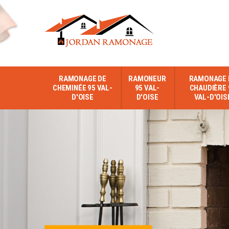
RAMONAGE DE
RAMONEUR
RAMONAGE 
CHEMINÉE 95 VAL-
95 VAL-
CHAUDIÈRE 
D'OISE
D'OISE
VAL-D'OIS