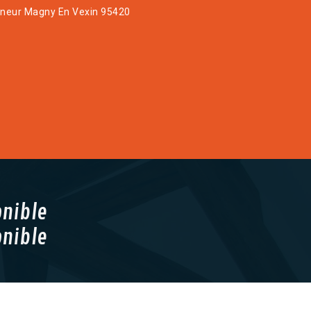
eur Magny En Vexin 95420
onible
onible