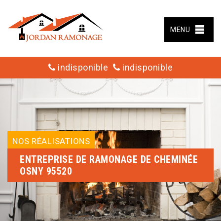
MENU
indisponible
indisponible
NOS RÉALISATIONS
ENTREPRISE DE RAMONAGE DE CHEMINÉE
OSNY 95520