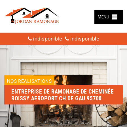
MENU
indisponible
indisponible
NOS RÉALISATIONS
ENTREPRISE DE RAMONAGE DE CHEMINÉE
ROISSY AEROPORT CH DE GAU 95700