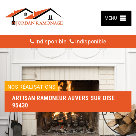
MENU
indisponible
indisponible
NOS RÉALISATIONS
ARTISAN RAMONEUR AUVERS SUR OISE
95430