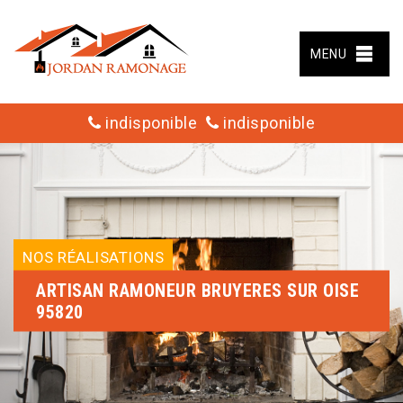
MENU
indisponible
indisponible
NOS RÉALISATIONS
ARTISAN RAMONEUR BRUYERES SUR OISE
95820