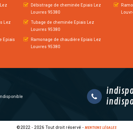
 Lez
Débistrage de cheminée Epiais Lez
Ramon
Louvres 95380
Louvr
is Lez
Tubage de cheminée Epiais Lez
Louvres 95380
 Epiais
Ramonage de chaudière Epiais Lez
Louvres 95380
indisp
indisponible
indisp
©2022 - 2026 Tout droit réservé -
MENTIONS LÉGALES