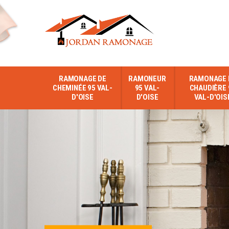
RAMONAGE DE
RAMONEUR
RAMONAGE 
CHEMINÉE 95 VAL-
95 VAL-
CHAUDIÈRE 
D'OISE
D'OISE
VAL-D'OIS