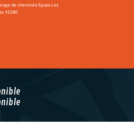
age de cheminée Epiais Lez
es 95380
onible
onible