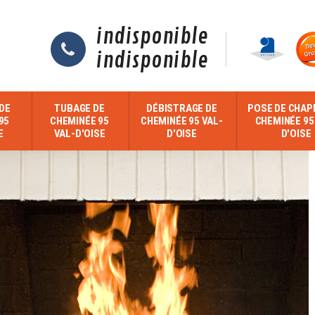
indisponible
indisponible
DE
TUBAGE DE
DÉBISTRAGE DE
POSE DE CHAP
95
CHEMINÉE 95
CHEMINÉE 95 VAL-
CHEMINÉE 95
E
VAL-D'OISE
D'OISE
D'OISE