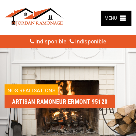
MENU
indisponible
indisponible
NOS RÉALISATIONS
ARTISAN RAMONEUR ERMONT 95120