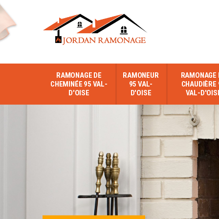
RAMONAGE DE
RAMONEUR
RAMONAGE 
CHEMINÉE 95 VAL-
95 VAL-
CHAUDIÈRE 
D'OISE
D'OISE
VAL-D'OIS