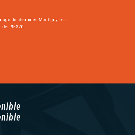
age de cheminée Montigny Les
illes 95370
onible
onible