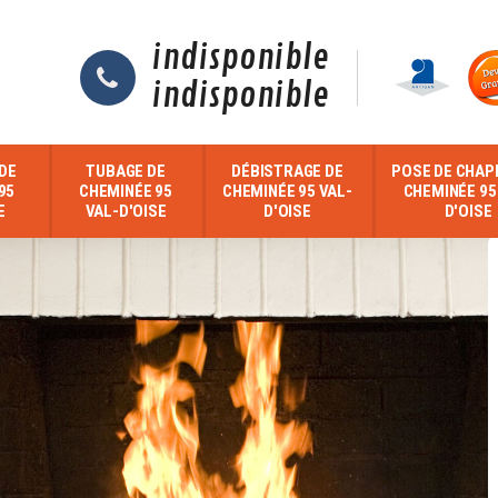
indisponible
indisponible
DE
TUBAGE DE
DÉBISTRAGE DE
POSE DE CHAP
95
CHEMINÉE 95
CHEMINÉE 95 VAL-
CHEMINÉE 95
E
VAL-D'OISE
D'OISE
D'OISE