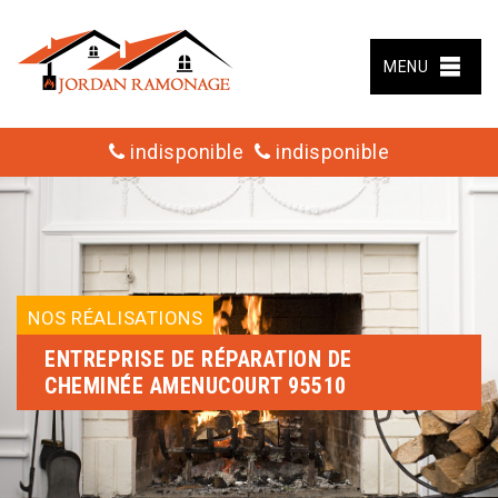
MENU
indisponible
indisponible
NOS RÉALISATIONS
ENTREPRISE DE RÉPARATION DE
CHEMINÉE AMENUCOURT 95510