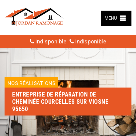
MENU
indisponible
indisponible
NOS RÉALISATIONS
ENTREPRISE DE RÉPARATION DE
CHEMINÉE COURCELLES SUR VIOSNE
95650