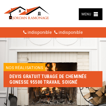
MENU
indisponible
indisponible
NOS RÉALISATIONS
DEVIS GRATUIT TUBAGE DE CHEMINÉE
GONESSE 95500 TRAVAIL SOIGNÉ