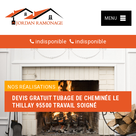
MENU
indisponible
indisponible
NOS RÉALISATIONS
DEVIS GRATUIT TUBAGE DE CHEMINÉE LE
THILLAY 95500 TRAVAIL SOIGNÉ