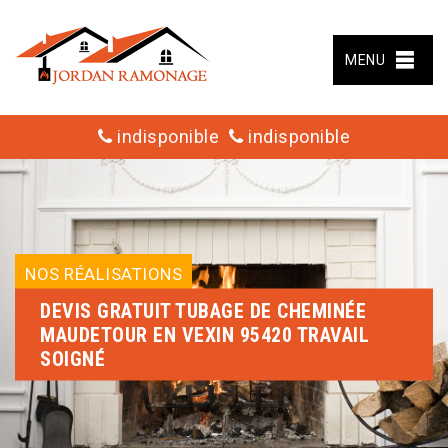
MENU
indisponible
indisponible
NOS RÉALISATIONS
DEVIS GRATUIT TUBAGE DE CHEMINÉE
MAUDETOUR EN VEXIN 95420 TRAVAIL
SOIGNÉ