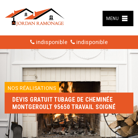
MENU
indisponible
indisponible
NOS RÉALISATIONS
DEVIS GRATUIT TUBAGE DE CHEMINÉE
MONTGEROULT 95650 TRAVAIL SOIGNÉ